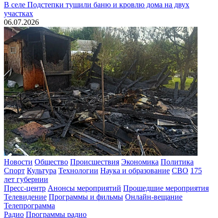
В селе Подстепки тушили баню и кровлю дома на двух
участках
06.07.2026
Новости
Общество
Происшествия
Экономика
Политика
Спорт
Культура
Технологии
Наука и образование
СВО
175
лет губернии
Пресс-центр
Анонсы мероприятий
Прошедшие мероприятия
Телевидение
Программы и фильмы
Онлайн-вещание
Телепрограмма
Радио
Программы радио