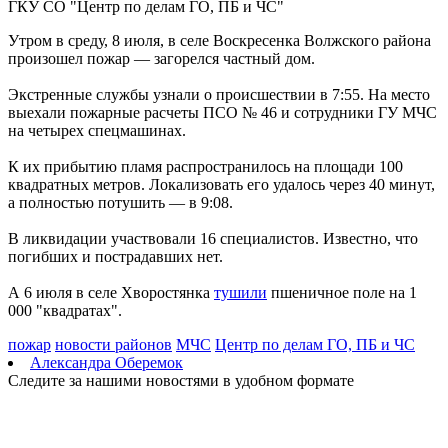
ГКУ СО "Центр по делам ГО, ПБ и ЧС"
Г
09.08.2026 | 07:04
Серия магнитных бурь ожидается в Самарской области во
Утром в среду, 8 июля, в селе Воскресенка Волжского района
второй половине августа
произошел пожар — загорелся частный дом.
08.08.2026 | 21:52
"Акрон" вничью сыграл с "Локомотивом" в третьем туре РПЛ
Экстренные службы узнали о происшествии в 7:55. На место
08.08.2026 | 21:26
выехали пожарные расчеты ПСО № 46 и сотрудники ГУ МЧС
Вячеслав Федорищев поздравил "Волонтёров-медиков" с
на четырех спецмашинах.
десятилетием
08.08.2026 | 21:07
К их прибытию пламя распространилось на площади 100
Есть погибшие: в Ставропольском районе столкнулись две
квадратных метров. Локализовать его удалось через 40 минут,
моторные лодки
а полностью потушить — в 9:08.
08.08.2026 | 20:33
Вячеслав Федорищев – в топ-3 губернаторов по количеству
В ликвидации участвовали 16 специалистов. Известно, что
подписчиков в "МАКСе"
погибших и пострадавших нет.
08.08.2026 | 20:01
Состав ХК ЦСК ВВС пополнили два нападающих
А 6 июля в селе Хворостянка
тушили
пшеничное поле на 1
08.08.2026 | 19:39
000 "квадратах".
Вячеслав Федорищев: "В Самарской области сильные,
спортивные и талантливые люди"
пожар
новости районов
МЧС
Центр по делам ГО, ПБ и ЧС
08.08.2026 | 19:11
Александра Оберемок
8 августа самарские "Крылья Советов" на домашнем стадионе
Следите за нашими новостями в удобном формате
уступили "Балтике"
08.08.2026 | 18:41
Вячеслав Федорищев: "У нас очень сильная федерация