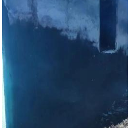
денег с карты
09.08.2026 | 11:28
В Тольятти спасли подростков на сапборде, которых унесло от
берега
09.08.2026 | 10:56
9 августа на нескольких улицах Самары не будет холодной
воды
09.08.2026 | 10:29
В Самарской области 9 августа около 5 часов действовала
беспилотная опасность
09.08.2026 | 10:24
Врач перечислил полезные для работы мозга продукты
09.08.2026 | 10:05
Вячеслав Федорищев поздравил жителей Самарской области с
Днем строителя
09.08.2026 | 09:33
Персеиды: самарцам рассказали, как увидеть звездопад с 12 по
14 августа
09.08.2026 | 09:17
Народные приметы на 10 августа 2026 года: что нельзя делать
в этот день
09.08.2026 | 09:13
День строителя в России: какие даты отмечаются 9 августа
09.08.2026 | 08:20
В Самарской области 9 августа будет аномальная жара