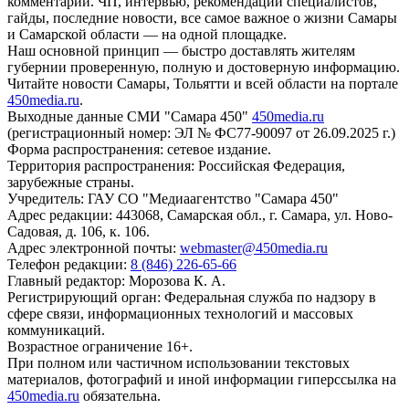
комментарии. ЧП, интервью, рекомендации специалистов,
гайды, последние новости, все самое важное о жизни Самары
и Самарской области — на одной площадке.
Наш основной принцип — быстро доставлять жителям
губернии проверенную, полную и достоверную информацию.
Читайте новости Самары, Тольятти и всей области на портале
450media.ru
.
Выходные данные СМИ "Самара 450"
450media.ru
(регистрационный номер: ЭЛ № ФС77-90097 от 26.09.2025 г.)
Форма распространения: сетевое издание.
Территория распространения: Российская Федерация,
зарубежные страны.
Учредитель: ГАУ СО "Медиаагентство "Самара 450"
Адрес редакции: 443068, Самарская обл., г. Самара, ул. Ново-
Садовая, д. 106, к. 106.
Адрес электронной почты:
webmaster@450media.ru
Телефон редакции:
8 (846) 226-65-66
Главный редактор: Морозова К. А.
Регистрирующий орган: Федеральная служба по надзору в
сфере связи, информационных технологий и массовых
коммуникаций.
Возрастное ограничение 16+.
При полном или частичном использовании текстовых
материалов, фотографий и иной информации гиперссылка на
450media.ru
обязательна.