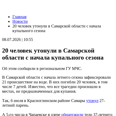
Новости
Главная
Нападающий КС рассказал об игре команды с новым
Новости
тренером
20 человек утонули в Самарской области с начала
09.08.2026 | 15:05
купального сезона
Вратарь Гудиев рассказал о тактике "Акрона" на матч с
"Локомотивом"
08.07.2026 | 10:55
09.08.2026 | 14:25
В Красноглинском районе Самары водитель легковушки сбил
20 человек утонули в Самарской
ребенка
09.08.2026 | 14:16
области с начала купального сезона
В России могут отменить ЕГЭ с 2027 года
09.08.2026 | 12:35
Об этом сообщили в региональном ГУ МЧС.
На Самарскую область 9 августа обрушатся гроза, ливень и
град
В Самарской области с начала летнего сезона зафиксировали
09.08.2026 | 12:12
21 происшествие на воде. В них погибли 20 человек, в том
В Самаре открыли обновленный стадион филиала ЦСКА
числе 7 детей. Известно, что все трагедии произошли в
09.08.2026 | 11:49
местах, не предназначенных для купания.
В самарском парке Гагарина отметили День физкультурника
09.08.2026 | 11:41
Так, 6 июля в Красноглинском районе Самары
утонул
27-
В похвистневском парке "Юбилейный" появилась новая
летний парень.
спортплощадка
09.08.2026 | 11:31
А 5-го числа в Чапаевске в озере
обнаружили
тело 37-летнего
Самарца отправили в колонию за похищение телефона и