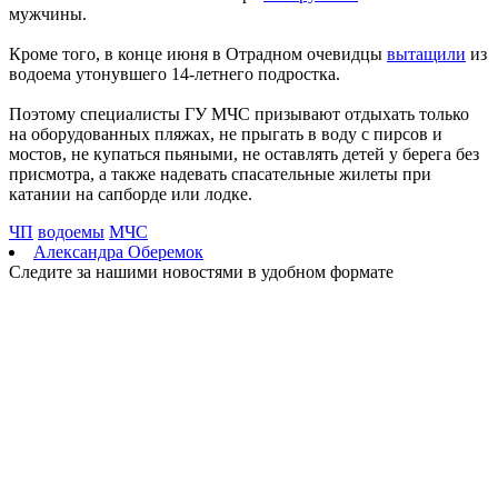
мужчины.
денег с карты
09.08.2026 | 11:28
Кроме того, в конце июня в Отрадном очевидцы
вытащили
из
В Тольятти спасли подростков на сапборде, которых унесло от
водоема утонувшего 14-летнего подростка.
берега
09.08.2026 | 10:56
Поэтому специалисты ГУ МЧС призывают отдыхать только
9 августа на нескольких улицах Самары не будет холодной
на оборудованных пляжах, не прыгать в воду с пирсов и
воды
мостов, не купаться пьяными, не оставлять детей у берега без
09.08.2026 | 10:29
присмотра, а также надевать спасательные жилеты при
В Самарской области 9 августа около 5 часов действовала
катании на сапборде или лодке.
беспилотная опасность
09.08.2026 | 10:24
ЧП
водоемы
МЧС
Врач перечислил полезные для работы мозга продукты
Александра Оберемок
09.08.2026 | 10:05
Следите за нашими новостями в удобном формате
Вячеслав Федорищев поздравил жителей Самарской области с
Днем строителя
09.08.2026 | 09:33
Персеиды: самарцам рассказали, как увидеть звездопад с 12 по
14 августа
09.08.2026 | 09:17
Народные приметы на 10 августа 2026 года: что нельзя делать
в этот день
09.08.2026 | 09:13
День строителя в России: какие даты отмечаются 9 августа
09.08.2026 | 08:20
В Самарской области 9 августа будет аномальная жара