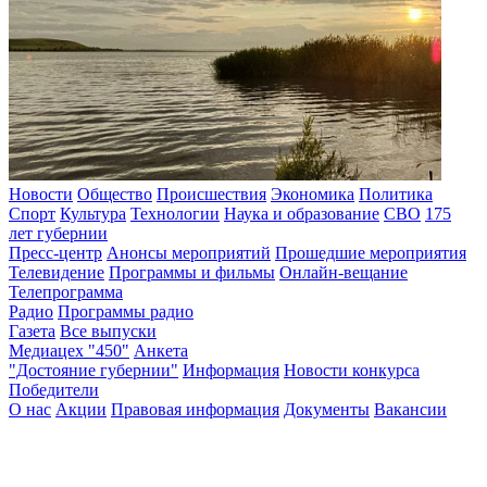
Новости
Общество
Происшествия
Экономика
Политика
Спорт
Культура
Технологии
Наука и образование
СВО
175
лет губернии
Пресс-центр
Анонсы мероприятий
Прошедшие мероприятия
Телевидение
Программы и фильмы
Онлайн-вещание
Телепрограмма
Радио
Программы радио
Газета
Все выпуски
Медиацех "450"
Анкета
"Достояние губернии"
Информация
Новости конкурса
Победители
О нас
Акции
Правовая информация
Документы
Вакансии