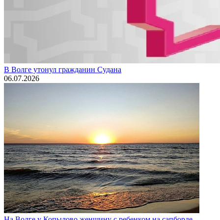
В Волге утонул гражданин Судана
06.07.2026
На Волге у Копылово женщину с ребенком на сапборде