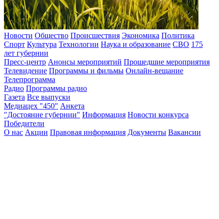
Новости
Общество
Происшествия
Экономика
Политика
Спорт
Культура
Технологии
Наука и образование
СВО
175
лет губернии
Пресс-центр
Анонсы мероприятий
Прошедшие мероприятия
Телевидение
Программы и фильмы
Онлайн-вещание
Телепрограмма
Радио
Программы радио
Газета
Все выпуски
Медиацех "450"
Анкета
"Достояние губернии"
Информация
Новости конкурса
Победители
О нас
Акции
Правовая информация
Документы
Вакансии