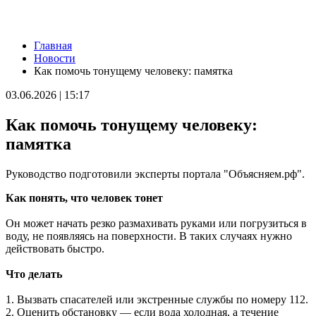
Новости
Главная
В Самарской области рано утром 8 августа объявили
Новости
ракетную и беспилотную опасность
Как помочь тонущему человеку: памятка
08.08.2026 | 04:40
В Большой Глушице появится зона отдыха у воды
03.06.2026 | 15:17
07.08.2026 | 21:41
Вячеслав Федорищев: "Важно отмечать тех, кто всей душой и
Как помочь тонущему человеку:
сердцем болеет за нашу Самарскую область и вносит большой
вклад в ее развитие"
памятка
07.08.2026 | 21:21
В Самаре изменят схему движения шести автобусов с 8 до 12
Руководство подготовили эксперты портала "Объясняем.рф".
августа
07.08.2026 | 20:51
Как понять, что человек тонет
В Самаре пустят дополнительный транспорт в день матча КС
— "Балтика"
Он может начать резко размахивать руками или погрузиться в
07.08.2026 | 20:07
воду, не появляясь на поверхности. В таких случаях нужно
В Самаре временно изменят маршруты дачных автобусов №
действовать быстро.
172 и 174
07.08.2026 | 19:29
Что делать
Лук, капуста и свекла: в Минпромторге Самарской области
рассказали, какие продукты дорожают летом
1. Вызвать спасателей или экстренные службы по номеру 112.
07.08.2026 | 19:11
2. Оценить обстановку — если вода холодная, а течение
В селе Усинское тушили крышу "заброшки" 7 августа