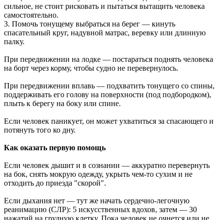
сильное, не стоит рисковать и пытаться вытащить человека
07.08.2026 | 18:55
самостоятельно.
В облизбиркоме разыграли порядок размещения эмблем
3. Помочь тонущему выбраться на берег — кинуть
политических партий в избирательных бюллетенях
спасательный круг, надувной матрас, веревку или длинную
07.08.2026 | 18:49
палку.
Исследование: россияне увеличивают расходы на спорт и
ЗОЖ
При передвижении на лодке — постараться поднять человека
07.08.2026 | 18:24
на борт через корму, чтобы судно не перевернулось.
В Самарской области продлили ограничения по купанию на
четырех пляжах
При передвижении вплавь — подхватить тонущего со спины,
07.08.2026 | 18:22
поддерживать его голову на поверхности (под подбородком),
Вячеслав Федорищев впервые вручил знак "За вклад в
плыть к берегу на боку или спине.
развитие Самарской области" выдающимся жителям
07.08.2026 | 18:21
Если человек паникует, он может ухватиться за спасающего и
В Тольятти отремонтируют тротуары и проезды
потянуть того ко дну.
07.08.2026 | 18:05
"Самара в движении": расписание бесплатных тренировок 8
Как оказать первую помощь
августа
07.08.2026 | 17:56
Если человек дышит и в сознании — аккуратно перевернуть
Забота о здоровье ветеранов – один из приоритетов: Вячеслав
на бок, снять мокрую одежду, укрыть чем-то сухим и не
Федорищев – о расширении географии диспансеризации
отходить до приезда "скорой".
участников СВО
07.08.2026 | 17:55
Если дыхания нет — тут же начать сердечно-легочную
Самарские строители отмечают профессиональный праздник
реанимацию (СЛР): 5 искусственных вдохов, затем — 30
07.08.2026 | 17:49
нажатий на грудную клетку. Пока человек не очнется или не
В ГД предложили увеличить МРОТ до 50 000 рублей