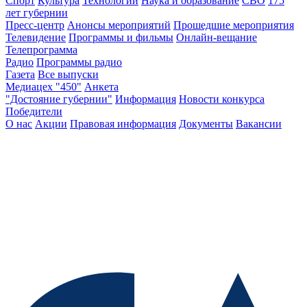
Спорт
Культура
Технологии
Наука и образование
СВО
175
лет губернии
Пресс-центр
Анонсы мероприятий
Прошедшие мероприятия
Телевидение
Программы и фильмы
Онлайн-вещание
Телепрограмма
Радио
Программы радио
Газета
Все выпуски
Медиацех "450"
Анкета
"Достояние губернии"
Информация
Новости конкурса
Победители
О нас
Акции
Правовая информация
Документы
Вакансии