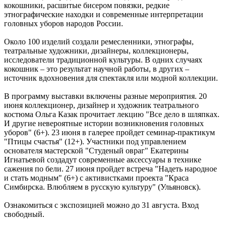
кокошники, расшитые бисером повязки, редкие
Днем физкультурника
этнографические находки и современные интерпретации
08.08.2026 | 11:05
головных уборов народов России.
Два человека погибли в столкновении моторной лодки и
катера в Самарской области
Около 100 изделий создали ремесленники, этнографы,
08.08.2026 | 10:35
театральные художники, дизайнеры, коллекционеры,
Народные приметы на 9 августа 2026 года: что нельзя делать в
исследователи традиционной культуры. В одних случаях
этот день
кокошник – это результат научной работы, в других –
08.08.2026 | 10:27
источник вдохновения для спектакля или модной коллекции.
Где в Самаре отключат холодную воду 8 августа: список
адресов
В программу выставки включены разные мероприятия. 20
08.08.2026 | 10:15
июня коллекционер, дизайнер и художник театрального
День физкультурника в России: какие праздники отмечают 8
костюма Ольга Казак прочитает лекцию "Все дело в шляпках.
августа
И другие невероятные истории возникновения головных
08.08.2026 | 09:54
уборов" (6+). 23 июня в галерее пройдет семинар-практикум
Кардиолог Алексей Алексеенко рассказал, как снизить риски
"Птицы счастья" (12+). Участники под управлением
для здоровья в жару
основателя мастерской "Студеный овраг" Екатерины
08.08.2026 | 09:07
Игнатьевой создадут современные аксессуары в технике
8 августа вражеские БПЛА атаковали промышленное
сажения по бели. 27 июня пройдет встреча "Надеть народное
предприятие в Самарской области
и стать модным" (6+) с активистками проекта "Краса
08.08.2026 | 09:02
Симбирска. Влюбляем в русскую культуру" (Ульяновск).
В Кошкинском районе благоустраивают 7 общественных
территорий
Ознакомиться с экспозицией можно до 31 августа. Вход
08.08.2026 | 08:07
свободный.
+32 °C и вечерний дождь: погода в Самарской области 8