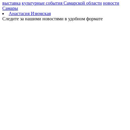
августа
выставка
культурные события Самарской области
новости
08.08.2026 | 07:08
Самары
В Самарской области рано утром 8 августа объявили
Анастасия Изюмская
ракетную и беспилотную опасность
Следите за нашими новостями в удобном формате
08.08.2026 | 04:40
В Большой Глушице появится зона отдыха у воды
07.08.2026 | 21:41
Вячеслав Федорищев: "Важно отмечать тех, кто всей душой и
сердцем болеет за нашу Самарскую область и вносит большой
вклад в ее развитие"
07.08.2026 | 21:21
В Самаре изменят схему движения шести автобусов с 8 до 12
августа
07.08.2026 | 20:51
В Самаре пустят дополнительный транспорт в день матча КС
— "Балтика"
07.08.2026 | 20:07
В Самаре временно изменят маршруты дачных автобусов №
172 и 174
07.08.2026 | 19:29
Лук, капуста и свекла: в Минпромторге Самарской области
рассказали, какие продукты дорожают летом
07.08.2026 | 19:11