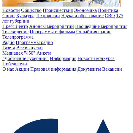
Новости
Общество
Происшествия
Экономика
Политика
Спорт
Культура
Технологии
Наука и образование
СВО
175
лет губернии
Пресс-центр
Анонсы мероприятий
Прошедшие мероприятия
Телевидение
Программы и фильмы
Онлайн-вещание
Телепрограмма
Радио
Программы радио
Газета
Все выпуски
Медиацех "450"
Анкета
"Достояние губернии"
Информация
Новости конкурса
Победители
О нас
Акции
Правовая информация
Документы
Вакансии