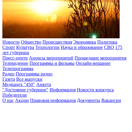
Новости
Общество
Происшествия
Экономика
Политика
Спорт
Культура
Технологии
Наука и образование
СВО
175
лет губернии
Пресс-центр
Анонсы мероприятий
Прошедшие мероприятия
Телевидение
Программы и фильмы
Онлайн-вещание
Телепрограмма
Радио
Программы радио
Газета
Все выпуски
Медиацех "450"
Анкета
"Достояние губернии"
Информация
Новости конкурса
Победители
О нас
Акции
Правовая информация
Документы
Вакансии