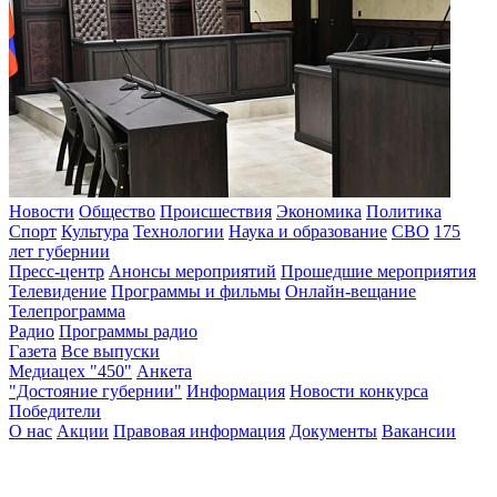
Новости
Общество
Происшествия
Экономика
Политика
Спорт
Культура
Технологии
Наука и образование
СВО
175
лет губернии
Пресс-центр
Анонсы мероприятий
Прошедшие мероприятия
Телевидение
Программы и фильмы
Онлайн-вещание
Телепрограмма
Радио
Программы радио
Газета
Все выпуски
Медиацех "450"
Анкета
"Достояние губернии"
Информация
Новости конкурса
Победители
О нас
Акции
Правовая информация
Документы
Вакансии