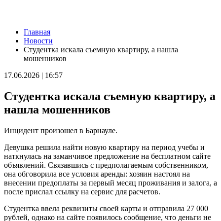
Новости
Главная
Вячеслав Федорищев: "В Самарской области сильные,
Новости
спортивные и талантливые люди"
Студентка искала съемную квартиру, а нашла
08.08.2026 | 19:11
мошенников
8 августа самарские "Крылья Советов" на домашнем стадионе
уступили "Балтике"
17.06.2026 | 16:57
08.08.2026 | 18:41
Вячеслав Федорищев: "У нас очень сильная федерация
Студентка искала съемную квартиру, а
прыжков на батуте"
08.08.2026 | 17:57
нашла мошенников
Самарцев приглашают на бесплатные тренировки 9 августа
08.08.2026 | 17:38
Инцидент произошел в Барнауле.
8 августа в Самаре косят траву на 20-ти улицах
08.08.2026 | 17:08
Девушка решила найти новую квартиру на период учебы и
Школы Самарской области перейдут на обновленную
наткнулась на заманчивое предложение на бесплатном сайте
программу с 1 сентября
объявлений. Связавшись с предполагаемым собственником,
08.08.2026 | 16:39
она обговорила все условия аренды: хозяин настоял на
В Самарской области 8 августа объявили штормовое
внесении предоплаты за первый месяц проживания и залога, а
предупреждение
после прислал ссылку на сервис для расчетов.
08.08.2026 | 16:30
Вячеслав Федорищев вручил награды спортсменам, тренерам
Студентка ввела реквизиты своей карты и отправила 27 000
и ветеранам
рублей, однако на сайте появилось сообщение, что деньги не
08.08.2026 | 15:59