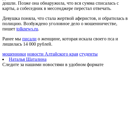
дошли. Позже она обнаружила, что вся сумма списалась с
Где в Самаре отключат холодную воду с 10 по 12 августа:
карты, а собеседник в мессенджере перестал отвечать.
список адресов
08.08.2026 | 15:44
Девушка поняла, что стала жертвой аферистов, и обратилась в
Ливень с грозой и жара до 35 °C ожидаются в Самарской
полицию. Возбуждено уголовное дело о мошенничестве,
области 9 августа
пишет
tolknews.ru
.
08.08.2026 | 15:18
Самарцев приглашают на бесплатные показы советского кино
Ранее мы
писали
о женщине, которая искала своего пса и
8 и 9 августа
лишилась 14 000 рублей.
08.08.2026 | 14:52
Вячеслав Федорищев награжден почетной грамотой
мошенники
новости Алтайского края
студенты
Минобороны России
Наталья Шаталина
08.08.2026 | 14:23
Следите за нашими новостями в удобном формате
Самарскую область накроет гроза с градом 8 августа
08.08.2026 | 14:13
Самарцам покажут фильм о жизни и трагической гибели
Ивана Блока
08.08.2026 | 12:52
Стали известны подробности столкновения катера и лодки в
Красноглинском районе
08.08.2026 | 12:31
Вячеслав Федорищев рассказал о последствиях атаки ВСУ на
регион
08.08.2026 | 12:29
Водитель "Мазды" сбил женщину на улице Подшипниковой в
Самаре