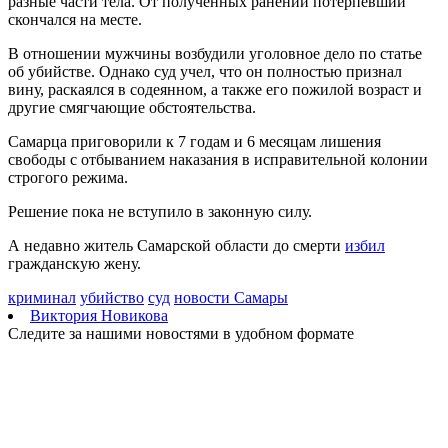
разные части тела. От полученных ранений потерпевший
августа
скончался на месте.
08.08.2026 | 07:08
В Самарской области рано утром 8 августа объявили
В отношении мужчины возбудили уголовное дело по статье
ракетную и беспилотную опасность
об убийстве. Однако суд учел, что он полностью признал
08.08.2026 | 04:40
вину, раскаялся в содеянном, а также его пожилой возраст и
В Большой Глушице появится зона отдыха у воды
другие смягчающие обстоятельства.
07.08.2026 | 21:41
Вячеслав Федорищев: "Важно отмечать тех, кто всей душой и
Самарца приговорили к 7 годам и 6 месяцам лишения
сердцем болеет за нашу Самарскую область и вносит большой
свободы с отбыванием наказания в исправительной колонии
вклад в ее развитие"
строгого режима.
07.08.2026 | 21:21
Решение пока не вступило в законную силу.
В Самаре изменят схему движения шести автобусов с 8 до 12
августа
А недавно житель Самарской области до смерти
избил
07.08.2026 | 20:51
гражданскую жену.
В Самаре пустят дополнительный транспорт в день матча КС
— "Балтика"
криминал
убийство
суд
новости Самары
07.08.2026 | 20:07
Виктория Новикова
В Самаре временно изменят маршруты дачных автобусов №
Следите за нашими новостями в удобном формате
172 и 174
07.08.2026 | 19:29
Лук, капуста и свекла: в Минпромторге Самарской области
рассказали, какие продукты дорожают летом
07.08.2026 | 19:11
В селе Усинское тушили крышу "заброшки" 7 августа
07.08.2026 | 18:55