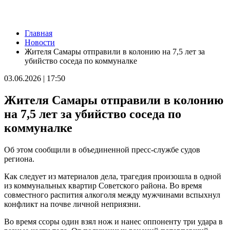
Новости
Главная
Два человека погибли в столкновении моторной лодки и
Новости
катера под Самарой
Жителя Самары отправили в колонию на 7,5 лет за
08.08.2026 | 10:35
убийство соседа по коммуналке
Народные приметы на 9 августа 2026 года: что нельзя делать в
этот день
03.06.2026 | 17:50
08.08.2026 | 10:27
Где в Самаре отключат холодную воду 8 августа: список
Жителя Самары отправили в колонию
адресов
08.08.2026 | 10:15
на 7,5 лет за убийство соседа по
День физкультурника в России: какие праздники отмечают 8
коммуналке
августа
08.08.2026 | 09:54
Кардиолог Алексей Алексеенко рассказал, как снизить риски
Об этом сообщили в объединенной пресс-службе судов
для здоровья в жару
региона.
08.08.2026 | 09:07
8 августа вражеские БПЛА атаковали промышленное
Как следует из материалов дела, трагедия произошла в одной
предприятие в Самарской области
из коммунальных квартир Советского района. Во время
08.08.2026 | 09:02
совместного распития алкоголя между мужчинами вспыхнул
В Кошкинском районе благоустраивают 7 общественных
конфликт на почве личной неприязни.
территорий
08.08.2026 | 08:07
Во время ссоры один взял нож и нанес оппоненту три удара в
+32 °C и вечерний дождь: погода в Самарской области 8