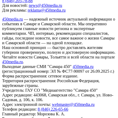
8 (846) 205-78-88
Для новостей:
news@450media.ru
Для рекламы:
reklama@450media.ru
450media.ru
— надежный источник актуальной информации о
событиях в Самаре и Самарской области. Мы оперативно
публикуем главные новости региона и экспертные
комментарии. ЧП, интервью, рекомендации специалистов,
гайды, последние новости, все самое важное о жизни Самары
и Самарской области — на одной площадке.
Наш основной принцип — быстро доставлять жителям
губернии проверенную, полную и достоверную информацию.
Читайте новости Самары, Тольятти и всей области на портале
450media.ru
.
Выходные данные СМИ "Самара 450"
450media.ru
(регистрационный номер: ЭЛ № ФС77-90097 от 26.09.2025 г.)
Форма распространения: сетевое издание.
Территория распространения: Российская Федерация,
зарубежные страны.
Учредитель: ГАУ СО "Медиаагентство "Самара 450"
Адрес редакции: 443068, Самарская обл., г. Самара, ул. Ново-
Садовая, д. 106, к. 106.
Адрес электронной почты:
webmaster@450media.ru
Телефон редакции:
8 (846) 226-65-66
Главный редактор: Морозова К. А.