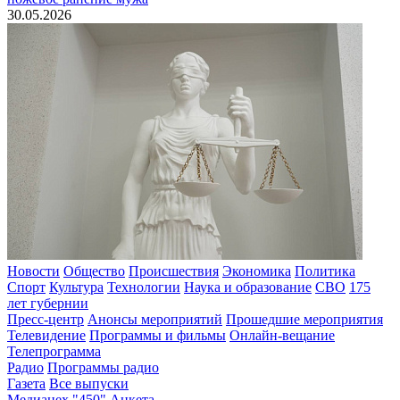
30.05.2026
Новости
Общество
Происшествия
Экономика
Политика
Спорт
Культура
Технологии
Наука и образование
СВО
175
лет губернии
Пресс-центр
Анонсы мероприятий
Прошедшие мероприятия
Телевидение
Программы и фильмы
Онлайн-вещание
Телепрограмма
Радио
Программы радио
Газета
Все выпуски
Медиацех "450"
Анкета