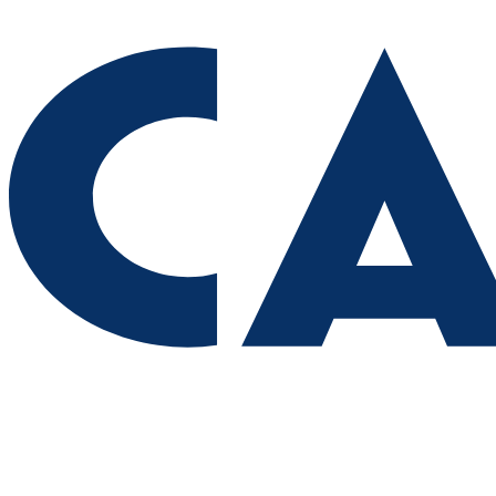
Играют будущие олимпийцы: в тольяттинском
спорткомплексе "Олимп" стартовал гандбольный турнир
07.08.2026 | 15:27
Аномальную жару прогнозируют в Самарской области 8
августа
07.08.2026 | 15:02
В Самаре пройдет открытый матч по следж-хоккею 8 августа
07.08.2026 | 15:01
Стартовал прием заявок на участие в "Сызранском помидоре
— 2026"
07.08.2026 | 14:49
Производитель напитков из Самарской области наращивает
объемы производства и расширяет географию поставок
07.08.2026 | 14:36
Самарские юноши принимают участие в Юнармейских
военно-патриотических сборах ПФО "Гвардеец" в Пензе
07.08.2026 | 14:34
На 23 улицах Самары приводят в порядок газоны 7 августа
07.08.2026 | 14:24
70-летний самарец сядет на 7,5 лет за жестокое убийство
знакомого
07.08.2026 | 14:04