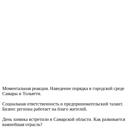
Забота о здоровье ветеранов – один из приоритетов: Вячеслав
Федорищев – о расширении географии диспансеризации
участников СВО
07.08.2026 | 17:55
Самарские строители отмечают профессиональный праздник
07.08.2026 | 17:49
В ГД предложили увеличить МРОТ до 50 000 рублей
07.08.2026 | 17:25
Шостакович и сказки: в Самаре прошел необычный концерт
07.08.2026 | 17:05
Реализация масштабных задач отрасли: Вячеслав Федорищев
вручил государственные и региональные награды в
преддверии Дня строителя
07.08.2026 | 17:04
Вместе на страже порядка: вклад добровольных народных
дружин в безопасность Самарской области
07.08.2026 | 17:02
Моментальная реакция. Наведение порядка в городской среде
7 августа Волга у берегов Самары прогрелась почти до 24 °C
Самары и Тольятти.
07.08.2026 | 17:02
Народ, родившийся на Волге: о поволжских немцах
Социальная ответственность и предпринимательский талант.
Самарского края
Бизнес региона работает на благо жителей.
07.08.2026 | 16:58
Для зрителей от 5 до 150 лет: в Новокуйбышевске выпускают
День химика встретили в Самарской области. Как развивается
спектакль по мотивам русской сказки
важнейшая отрасль?
07.08.2026 | 16:50