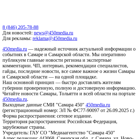
В Госдуме предложили разрешить использование маткапитала
для аренды квартиры
06.08.2026 | 13:41
8 (846) 205-78-88
Для новостей:
news@450media.ru
Для рекламы:
reklama@450media.ru
450media.ru
— надежный источник актуальной информации о
событиях в Самаре и Самарской области. Мы оперативно
публикуем главные новости региона и экспертные
комментарии. ЧП, интервью, рекомендации специалистов,
гайды, последние новости, все самое важное о жизни Самары
и Самарской области — на одной площадке.
Наш основной принцип — быстро доставлять жителям
губернии проверенную, полную и достоверную информацию.
Читайте новости Самары, Тольятти и всей области на портале
450media.ru
.
Выходные данные СМИ "Самара 450"
450media.ru
(регистрационный номер: ЭЛ № ФС77-90097 от 26.09.2025 г.)
Форма распространения: сетевое издание.
Территория распространения: Российская Федерация,
зарубежные страны.
Учредитель: ГАУ СО "Медиаагентство "Самара 450"
Адрес редакции: 443068, Самарская обл., г. Самара, ул. Ново-