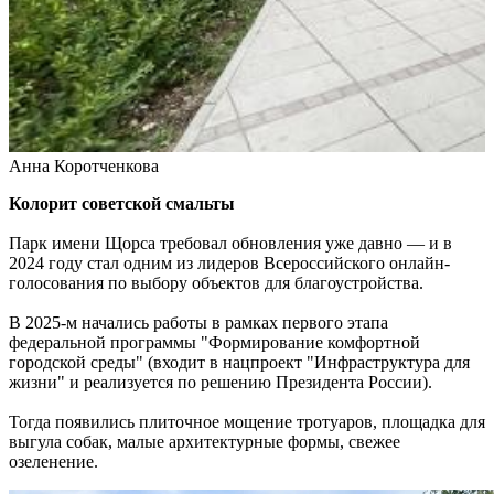
В Красноярском районе проверили безопасность и ремонт в
школах и детсадах
07.08.2026 | 11:31
Жители Отрадного проходят исследования на современном
компьютерном томографе
07.08.2026 | 11:23
В Тольятти изменят схему движения общественного
транспорта до 30 сентября
Анна Коротченкова
А
07.08.2026 | 11:22
Елена Дьякова — об истории создания конкурса компаний
Колорит советской смальты
"Достояние губернии"
07.08.2026 | 11:20
Парк имени Щорса требовал обновления уже давно — и в
Последние жаркие дни лета в Самарской области – в эти
2024 году стал одним из лидеров Всероссийского онлайн-
выходные
голосования по выбору объектов для благоустройства.
07.08.2026 | 11:16
Вячеслав Федорищев заявил о старте нового сезона
В 2025-м начались работы в рамках первого этапа
федеральной программы "Мама-предприниматель" в регионе
федеральной программы "Формирование комфортной
07.08.2026 | 10:57
городской среды" (входит в нацпроект "Инфраструктура для
На острове Поджабный в Самаре тушили горящий мусор
жизни" и реализуется по решению Президента России).
07.08.2026 | 10:55
Жители Самары рассказали, как проведут остаток лета
Тогда появились плиточное мощение тротуаров, площадка для
07.08.2026 | 10:49
выгула собак, малые архитектурные формы, свежее
Выставка о Самаре открылась на Тверском бульваре Москвы
озеленение.
07.08.2026 | 10:41