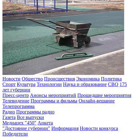
Новости
Общество
Происшествия
Экономика
Политика
Спорт
Культура
Технологии
Наука и образование
СВО
175
лет губернии
Пресс-центр
Анонсы мероприятий
Прошедшие мероприятия
Телевидение
Программы и фильмы
Онлайн-вещание
Телепрограмма
Радио
Программы радио
Газета
Все выпуски
Медиацех "450"
Анкета
"Достояние губернии"
Информация
Новости конкурса
Победители