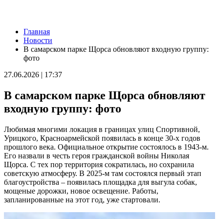
Новости
Главная
В Самаре пройдет открытый матч по следж-хоккею 8 августа
Новости
07.08.2026 | 15:01
В самарском парке Щорса обновляют входную группу:
Стартовал прием заявок на участие в "Сызранском помидоре
фото
— 2026"
07.08.2026 | 14:49
27.06.2026 | 17:37
Производитель напитков из Самарской области наращивает
объемы производства и расширяет географию поставок
В самарском парке Щорса обновляют
07.08.2026 | 14:36
Самарские юноши принимают участие в Юнармейских
входную группу: фото
военно-патриотических сборах ПФО "Гвардеец" в Пензе
07.08.2026 | 14:34
Любимая многими локация в границах улиц Спортивной,
На 23 улицах Самары приводят в порядок газоны 7 августа
Урицкого, Красноармейской появилась в конце 30-х годов
07.08.2026 | 14:24
прошлого века. Официальное открытие состоялось в 1943-м.
70-летний самарец сядет на 7,5 лет за жестокое убийство
Его назвали в честь героя гражданской войны Николая
знакомого
Щорса. С тех пор территория сократилась, но сохранила
07.08.2026 | 14:04
советскую атмосферу. В 2025-м там состоялся первый этап
Тольяттинец замахнулся на соседку топором из-за шумного
благоустройства – появилась площадка для выгула собак,
ремонта
мощеные дорожки, новое освещение. Работы,
07.08.2026 | 13:37
запланированные на этот год, уже стартовали.
20 яхтсменов из Самарской области поборются за
олимпийские путевки на Спартакиаде народов России
07.08.2026 | 13:31