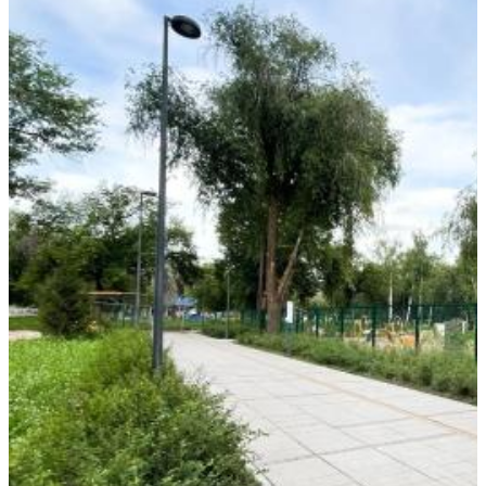
Станцию умягчения воды в Отрадном запустят до конца лета
07.08.2026 | 13:22
Учебные заведения Самарской области приглашают к участию
в конкурсе команд вузов
07.08.2026 | 13:08
Востребованная специальность: в Самарской области растёт
интерес к службе по контракту в войсках беспилотных систем
07.08.2026 | 12:58
В Самаре водитель Toyota Camry сбил 9-летнюю девочку на
пешеходном переходе
07.08.2026 | 12:21
Самарцам рассказали, какие травмы бывают при падении
ребенка из окна
07.08.2026 | 12:19
Как региональный конкурс "Достояние губернии" помогает
предпринимателям выходить на новый уровень
07.08.2026 | 12:00
Юнармейцы Промышленного района осваивают беспилотные
системы
07.08.2026 | 11:47
В двух городах выявили загрязнение воздуха из-за горящей
свалки
07.08.2026 | 11:40
В Самаре продолжается обновление парка имени Щорса
07.08.2026 | 11:36