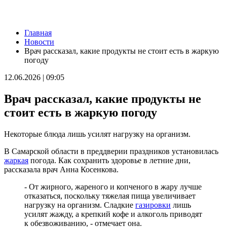
Новости
Главная
На заседании Правительства Самарской области обсудили
Новости
исполнение бюджета региона за первое полугодие
Врач рассказал, какие продукты не стоит есть в жаркую
06.08.2026 | 20:14
погоду
Ремонт улицы XXII Партсъезда в Самаре подходит к
завершению
12.06.2026 | 09:05
06.08.2026 | 18:57
В Отрадненской больнице после капремонта открылся
Врач рассказал, какие продукты не
обновленный терапевтический корпус
06.08.2026 | 18:53
стоит есть в жаркую погоду
В Жигулевске почти 200 человек проверились на рак кожи
06.08.2026 | 18:46
Некоторые блюда лишь усилят нагрузку на организм.
В Самарской области прошло первое заседание Экспертного
клуба для общественного контроля за выборами
В Самарской области в преддверии праздников установилась
06.08.2026 | 18:26
жаркая
погода. Как сохранить здоровье в летние дни,
Тольяттинцев 6 августа приглашают посмотреть кино под
рассказала врач Анна Косенкова.
звездами
06.08.2026 | 17:56
- От жирного, жареного и копченого в жару лучше
16-летний подросток восстанавливается в больнице после
отказаться, поскольку тяжелая пища увеличивает
налета БПЛА
нагрузку на организм. Сладкие
газировки
лишь
06.08.2026 | 17:46
усилят жажду, а крепкий кофе и алкоголь приводят
На судоремонтном заводе Самары заложили кили двух новых
к обезвоживанию, - отмечает она.
пассажирских судов