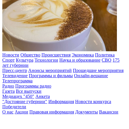
Новости
Общество
Происшествия
Экономика
Политика
Спорт
Культура
Технологии
Наука и образование
СВО
175
лет губернии
Пресс-центр
Анонсы мероприятий
Прошедшие мероприятия
Телевидение
Программы и фильмы
Онлайн-вещание
Телепрограмма
Радио
Программы радио
Газета
Все выпуски
Медиацех "450"
Анкета
"Достояние губернии"
Информация
Новости конкурса
Победители
О нас
Акции
Правовая информация
Документы
Вакансии