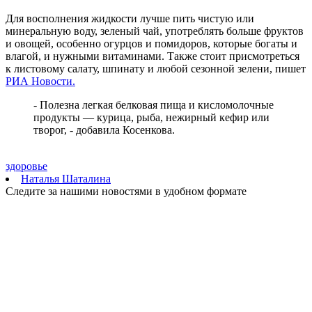
06.08.2026 | 17:42
Для восполнения жидкости лучше пить чистую или
Жителей Тольятти приглашают на набережную на шоу-
минеральную воду, зеленый чай, употреблять больше фруктов
вечеринку
и овощей, особенно огурцов и помидоров, которые богаты и
06.08.2026 | 17:23
влагой, и нужными витаминами. Также стоит присмотреться
Стало известно, на каких улицах Самары постригли газоны 6
к листовому салату, шпинату и любой сезонной зелени, пишет
августа
РИА Новости.
06.08.2026 | 17:10
На железнодорожных переездах Самарской области
- Полезна легкая белковая пища и кисломолочные
произошло пять ДТП с начала года
продукты — курица, рыба, нежирный кефир или
06.08.2026 | 17:09
творог, - добавила Косенкова.
Бесплатные тренировки и танцы: куда сходить в Самаре 7
августа
06.08.2026 | 17:05
здоровье
В Тольятти пенсионер передал курьеру мошенников пакет с
Наталья Шаталина
нарезанными газетами вместо денег
Следите за нашими новостями в удобном формате
06.08.2026 | 16:57
В первый день окружных соревнований проекта для
работающей молодежи "МолоТ" команда Самарской области
показала достойный результат
06.08.2026 | 16:21
Улиточный бизнес: в Самарской области выращивают
деликатес
06.08.2026 | 16:17
Укрепление системы довузовской подготовки: проект
"Базовые и опорные школы" в Самарской области