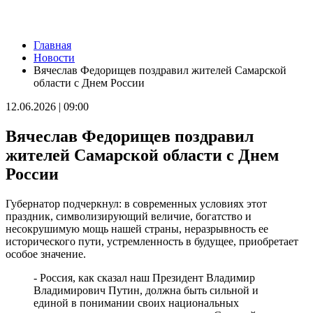
Новости
Главная
70-летний самарец сядет на 7,5 лет за жестокое убийство
Новости
знакомого
Вячеслав Федорищев поздравил жителей Самарской
07.08.2026 | 14:04
области с Днем России
Тольяттинец замахнулся на соседку топором из-за шумного
ремонта
12.06.2026 | 09:00
07.08.2026 | 13:37
20 яхтсменов из Самарской области поборются за
Вячеслав Федорищев поздравил
олимпийские путевки на Спартакиаде народов России
07.08.2026 | 13:31
жителей Самарской области с Днем
Станцию умягчения воды в Отрадном запустят до конца лета
России
07.08.2026 | 13:22
Учебные заведения Самарской области приглашают к участию
в конкурсе команд вузов
Губернатор подчеркнул: в современных условиях этот
07.08.2026 | 13:08
праздник, символизирующий величие, богатство и
Востребованная специальность: в Самарской области растёт
несокрушимую мощь нашей страны, неразрывность ее
интерес к службе по контракту в войсках беспилотных систем
исторического пути, устремленность в будущее, приобретает
07.08.2026 | 12:58
особое значение.
В Самаре водитель Toyota Camry сбил 9-летнюю девочку на
пешеходном переходе
- Россия, как сказал наш Президент Владимир
07.08.2026 | 12:21
Владимирович Путин, должна быть сильной и
Самарцам рассказали, какие травмы бывают при падении
единой в понимании своих национальных
ребенка из окна