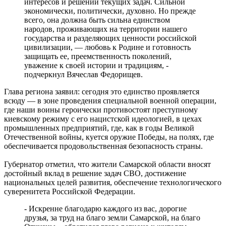
интересов и решении текущих задач. Сильной
07.08.2026 | 12:19
экономически, политически, духовно. Но прежде
Как региональный конкурс "Достояние губернии" помогает
всего, она должна быть сильна единством
предпринимателям выходить на новый уровень
народов, проживающих на территории нашего
07.08.2026 | 12:00
государства и разделяющих ценности российской
Юнармейцы Промышленного района осваивают беспилотные
цивилизации, — любовь к Родине и готовность
системы
защищать ее, преемственность поколений,
07.08.2026 | 11:47
уважение к своей истории и традициям, -
В двух городах выявили загрязнение воздуха из-за горящей
подчеркнул Вячеслав Федорищев.
свалки
07.08.2026 | 11:40
Глава региона заявил: сегодня это единство проявляется
В Самаре продолжается обновление парка имени Щорса
всюду — в зоне проведения специальной военной операции,
07.08.2026 | 11:36
где наши воины героически противостоят преступному
В Красноярском районе проверили безопасность и ремонт в
киевскому режиму с его нацистской идеологией, в цехах
школах и детсадах
промышленных предприятий, где, как в годы Великой
07.08.2026 | 11:31
Отечественной войны, куется оружие Победы, на полях, где
Жители Отрадного проходят исследования на современном
обеспечивается продовольственная безопасность страны.
компьютерном томографе
07.08.2026 | 11:23
Губернатор отметил, что жители Самарской области вносят
В Тольятти изменят схему движения общественного
достойный вклад в решение задач СВО, достижение
транспорта до 30 сентября
национальных целей развития, обеспечение технологического
07.08.2026 | 11:22
суверенитета Российской Федерации.
Елена Дьякова — об истории создания конкурса компаний
"Достояние губернии"
- Искренне благодарю каждого из вас, дорогие
07.08.2026 | 11:20
друзья, за труд на благо земли Самарской, на благо
Последние жаркие дни лета в Самарской области – в эти