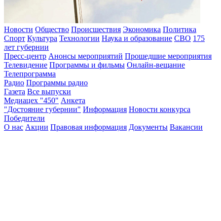
Новости
Общество
Происшествия
Экономика
Политика
Спорт
Культура
Технологии
Наука и образование
СВО
175
лет губернии
Пресс-центр
Анонсы мероприятий
Прошедшие мероприятия
Телевидение
Программы и фильмы
Онлайн-вещание
Телепрограмма
Радио
Программы радио
Газета
Все выпуски
Медиацех "450"
Анкета
"Достояние губернии"
Информация
Новости конкурса
Победители
О нас
Акции
Правовая информация
Документы
Вакансии